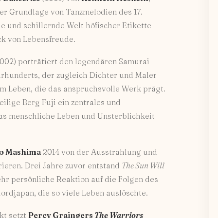
 der Grundlage von Tanzmelodien des 17.
le und schillernde Welt höfischer Etikette
uck von Lebensfreude.
002) porträtiert den legendären Samurai
rhunderts, der zugleich Dichter und Maler
nem Leben, die das anspruchsvolle Werk prägt.
eilige Berg Fuji ein zentrales und
das menschliche Leben und Unsterblichkeit
o Mashima
2014 von der Ausstrahlung und
ieren. Drei Jahre zuvor entstand
The Sun Will
ehr persönliche Reaktion auf die Folgen des
rdjapan, die so viele Leben auslöschte.
kt setzt
Percy Graingers
The Warriors