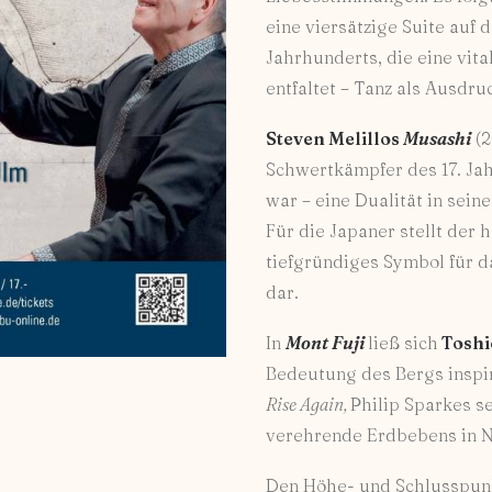
eine viersätzige Suite auf
Jahrhunderts, die eine vita
entfaltet – Tanz als Ausdr
Steven Melillos
Musashi
(2
Schwertkämpfer des 17. Jah
war – eine Dualität in sei
Für die Japaner stellt der h
tiefgründiges Symbol für 
dar.
In
Mont Fuji
ließ sich
Toshi
Bedeutung des Bergs inspir
Rise Again,
Philip Sparkes s
verehrende Erdbebens in No
Den Höhe- und Schlusspun