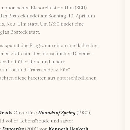
ymphonischen Blasorchesters Ulm (SBU)
las Bostock findet am Sonntag, 19. April um
s, Neu-Ulm statt. Um 17:30 findet eine
las Bostock statt.
en
spannt das Programm einen musikalischen
enen Stationen des menschlichen Daseins –
ertheit über Reife und innere
n zu Tod und Transzendenz. Fünf
chten diese Facetten aus unterschiedlichen
Reeds
Ouvertüre
Hounds of Spring
(1980),
ild voller Lebensfreude und zarter
t
Danceries
(2001) von
Kenneth Hesketh
,