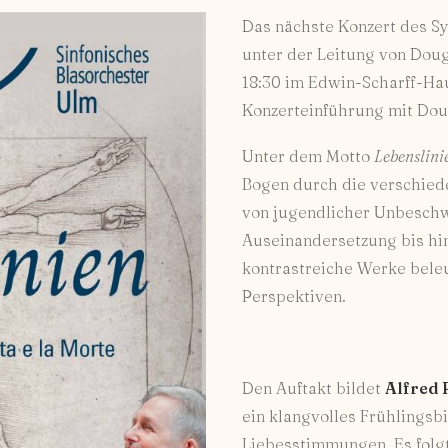
Das nächste Konzert des S
unter der Leitung von Doug
18:30 im Edwin-Scharff-Hau
Konzerteinführung mit Doug
Unter dem Motto
Lebenslini
Bogen durch die verschied
von jugendlicher Unbeschw
Auseinandersetzung bis hi
kontrastreiche Werke beleu
Perspektiven.
Den Auftakt bildet
Alfred 
ein klangvolles Frühlingsb
Liebesstimmungen. Es folg